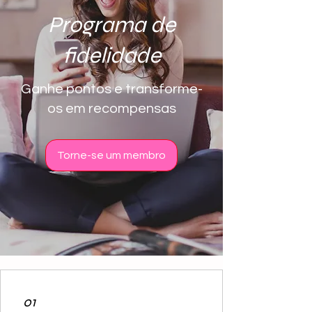
Programa de
fidelidade
Ganhe pontos e transforme-
os em recompensas
Torne-se um membro
01