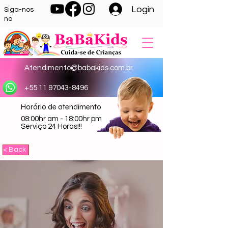
Login
Siga-nos
no
Atendimento@babakids.com.br
+55 11 97043-8496
Horário de atendimento
08:00hr am - 18:00hr pm
Serviço 24 Horas!!!
< Back