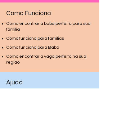
Como Funciona
Como encontrar a babá perfeita para sua
familia
Como funciona para familias
Como funciona para Babá
Como encontrar a vaga perfeita na sua
região
Ajuda
Politica de privacidae
Perguntas frequentes
e ajuda
Termos e condições
Como ser Membro